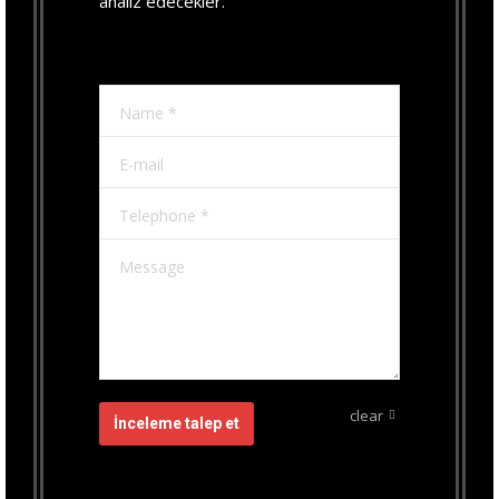
analiz edecekler.
Name *
E-mail
Telephone *
Message
clear
İnceleme talep et