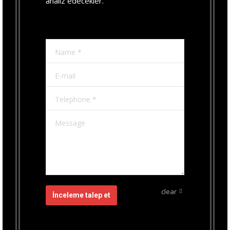
analiz edecekler.
Name *
E-mail
Telephone *
Message
clear
İnceleme talep et