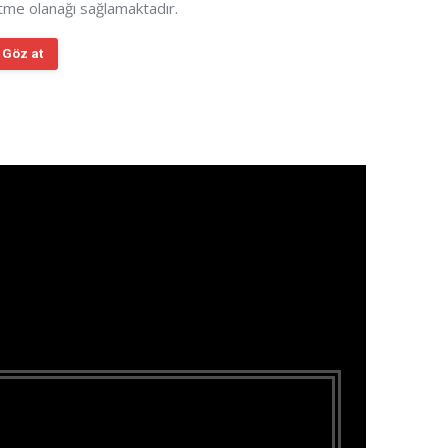
tme olanağı sağlamaktadır.
Göz at