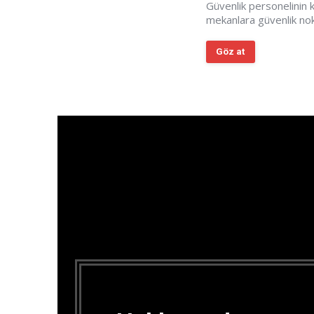
Güvenlik personelinin
mekanlara güvenlik nokta
Göz at