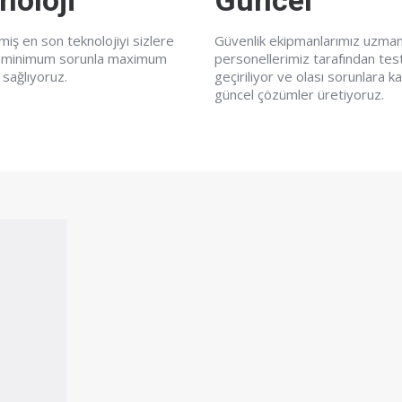
noloji
Güncel
ilmiş en son teknolojiyi sizlere
Güvenlik ekipmanlarımız uzma
 minimum sorunla maximum
personellerimiz tarafından tes
 sağlıyoruz.
geçiriliyor ve olası sorunlara ka
güncel çözümler üretiyoruz.