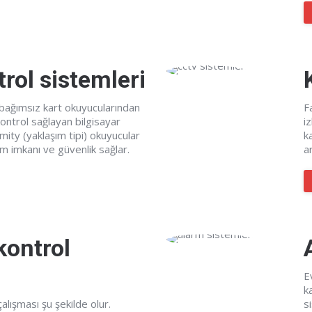
rol sistemleri
ağımsız kart okuyucularından
F
ontrol sağlayan bilgisayar
i
imity (yaklaşım tipi) okuyucular
k
m imkanı ve güvenlik sağlar.
a
kontrol
Ev
k
alışması şu şekilde olur.
s