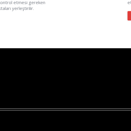
 kontrol etmesi gereken
e
ları yerleştirilir.