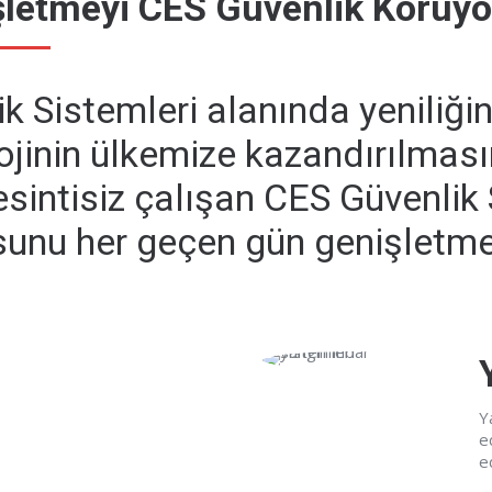
şletmeyi CES Güvenlik Koruyo
k Sistemleri alanında yeniliğin 
ojinin ülkemize kazandırılmas
esintisiz çalışan CES Güvenlik 
unu her geçen gün genişletme
Y
e
e