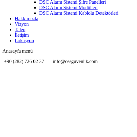
DSC Alarm Sistemi Şifre Panelleri
DSC Alarm Sistemi Modülleri
DSC Alarm Sistemi Kablolu Detektörleri
Hakkımızda
Vizyon
Talep
İletişim
Lokasyon
Anasayfa menü
+90 (282) 726 02 37
info@cesguvenlik.com