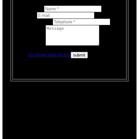
Name *
E-
mail
Telephone *
Message
İnceleme talep et
clear