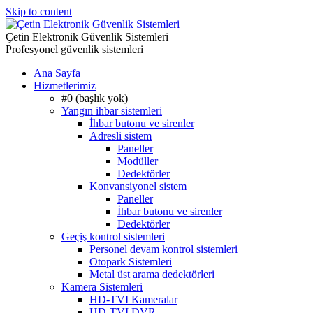
Skip to content
Çetin Elektronik Güvenlik Sistemleri
Profesyonel güvenlik sistemleri
Ana Sayfa
Hizmetlerimiz
#0 (başlık yok)
Yangın ihbar sistemleri
İhbar butonu ve sirenler
Adresli sistem
Paneller
Modüller
Dedektörler
Konvansiyonel sistem
Paneller
İhbar butonu ve sirenler
Dedektörler
Geçiş kontrol sistemleri
Personel devam kontrol sistemleri
Otopark Sistemleri
Metal üst arama dedektörleri
Kamera Sistemleri
HD-TVI Kameralar
HD-TVI DVR