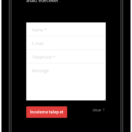
analiz edecekler.
Name *
E-mail
Telephone *
Message
clear
İnceleme talep et