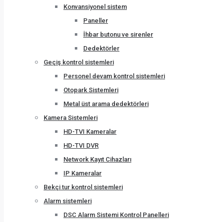
Konvansiyonel sistem
Paneller
İhbar butonu ve sirenler
Dedektörler
Geçiş kontrol sistemleri
Personel devam kontrol sistemleri
Otopark Sistemleri
Metal üst arama dedektörleri
Kamera Sistemleri
HD-TVI Kameralar
HD-TVI DVR
Network Kayıt Cihazları
IP Kameralar
Bekçi tur kontrol sistemleri
Alarm sistemleri
DSC Alarm Sistemi Kontrol Panelleri