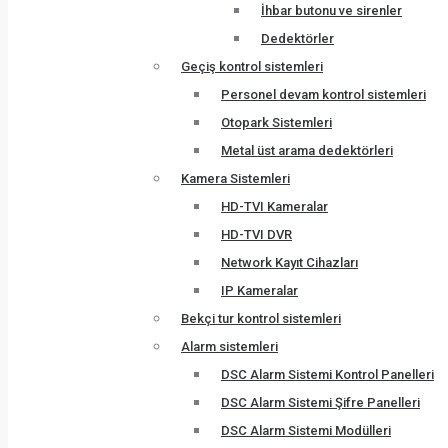
İhbar butonu ve sirenler
Dedektörler
Geçiş kontrol sistemleri
Personel devam kontrol sistemleri
Otopark Sistemleri
Metal üst arama dedektörleri
Kamera Sistemleri
HD-TVI Kameralar
HD-TVI DVR
Network Kayıt Cihazları
IP Kameralar
Bekçi tur kontrol sistemleri
Alarm sistemleri
DSC Alarm Sistemi Kontrol Panelleri
DSC Alarm Sistemi Şifre Panelleri
DSC Alarm Sistemi Modülleri