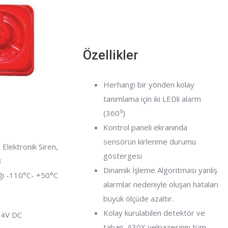
Özellikler
Herhangi bir yönden kolay
tanımlama için iki LEDli alarm
(360⁰)
Kontrol paneli ekranında
sensörün kirlenme durumu
Elektronik Siren,
göstergesi
B
Dinamik İşleme Algoritması yanlış
ığı -110°C- +50°C
alarmlar nedeniyle oluşan hataları
büyük ölçüde azaltır.
Kolay kurulabilen detektör ve
24V DC
taban, A30X yelpazesinin tüm